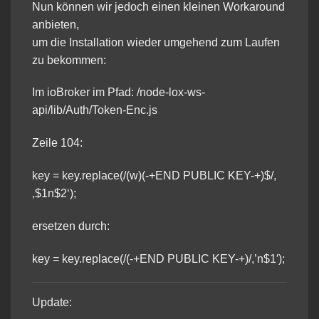
Nun können wir jedoch einen kleinen Workaround
anbieten,
um die Installation wieder umgehend zum Laufen
zu bekommen:
Im ioBroker im Pfad: /node-lox-ws-
api/lib/Auth/Token-Enc.js
Zeile 104:
key = key.replace(/(w)(-+END PUBLIC KEY-+)$/,
‚$1n$2‘);
ersetzen durch:
key = key.replace(/(-+END PUBLIC KEY-+)/,’n$1′);
Update: