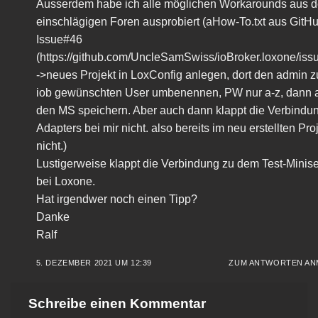
Ausserdem habe ich alle möglichen Workarounds aus 
einschlägigen Foren ausprobiert (aHow-To.txt aus GitH
Issue#46
(
https://github.com/UncleSamSwiss/ioBroker.loxone/iss
->neues Projekt in LoxConfig anlegen, dort den admin z
iob gewünschten User umbenennen, PW nur a-z, dann 
den MS speichern. Aber auch dann klappt die Verbindu
Adapters bei mir nicht. also bereits im neu erstellten Pro
nicht.)
Lustigerweise klappt die Verbindung zu dem Test-Minise
bei Loxone.
Hat irgendwer noch einen Tipp?
Danke
Ralf
5. DEZEMBER 2021 UM 12:39
ZUM ANTWORTEN AN
Schreibe einen Kommentar