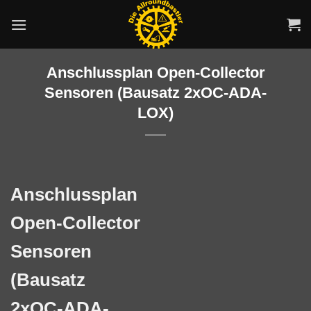
Zum
Inhalt
springen
Anschlussplan Open-Collector
Sensoren (Bausatz 2xOC-ADA-
LOX)
Anschlussplan
Open-Collector
Sensoren
(Bausatz
2xOC-ADA-