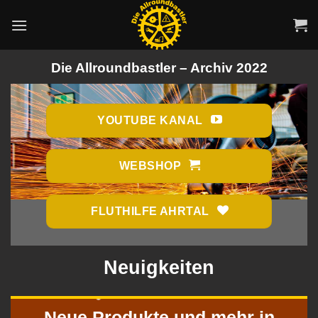
Zum
Inhalt
springen
Die Allroundbastler – Archiv 2022
YOUTUBE KANAL
WEBSHOP
FLUTHILFE AHRTAL
Neuigkeiten
Neue Produkte und mehr in