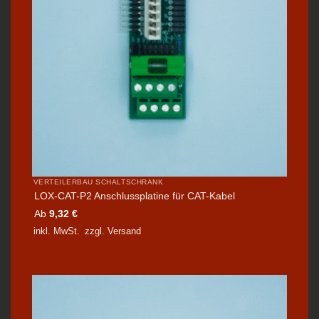
VERTEILERBAU SCHALTSCHRANK
LOX-CAT-P2 Anschlussplatine für CAT-Kabel
Ab
9,32
€
inkl. MwSt.
zzgl.
Versand