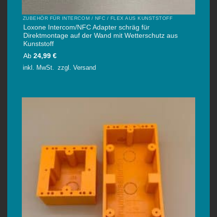
ZUBEHÖR FÜR INTERCOM / NFC / FLEX AUS KUNSTSTOFF
Loxone Intercom/NFC Adapter schräg für
Direktmontage auf der Wand mit Wetterschutz aus
Kunststoff
Ab
24,99
€
inkl. MwSt.
zzgl.
Versand