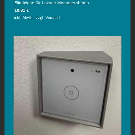
Blindplatte für Loxone Montagerahmen
10,61
€
inkl. MwSt.
zzgl.
Versand