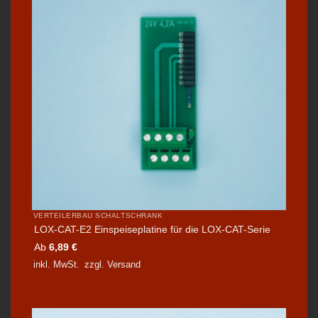
VERTEILERBAU SCHALTSCHRANK
LOX-CAT-E2 Einspeiseplatine für die LOX-CAT-Serie
Ab
6,89
€
inkl. MwSt.
zzgl.
Versand