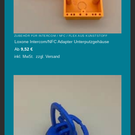
ZUBEHÖR FÜR INTERCOM / NFC / FLEX AUS KUNSTSTOFF
Loxone Intercom/NFC Adapter Unterputzgehäuse
Ab
9,52
€
inkl. MwSt.
zzgl.
Versand