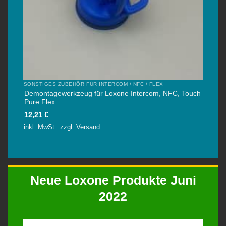
SONSTIGES ZUBEHÖR FÜR INTERCOM / NFC / FLEX
Demontagewerkzeug für Loxone Intercom, NFC, Touch
Pure Flex
12,21
€
inkl. MwSt.
zzgl.
Versand
Neue Loxone Produkte Juni
2022