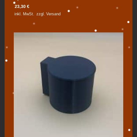
23,30
€
inkl. MwSt.
zzgl.
Versand