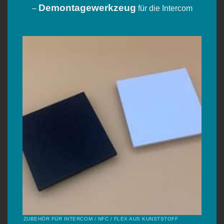
Demontagewerkzeug
–
für die Intercom
ZUBEHÖR FÜR INTERCOM / NFC / FLEX AUS KUNSTSTOFF