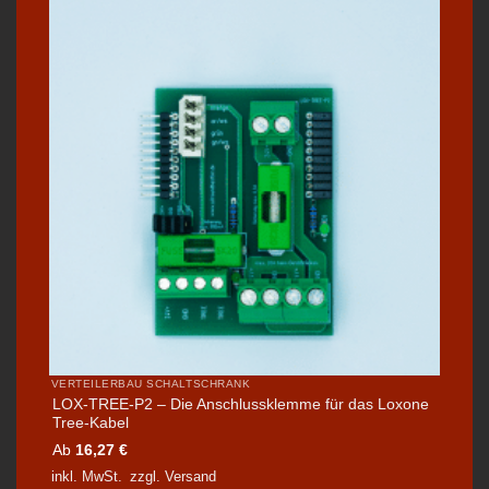
VERTEILERBAU SCHALTSCHRANK
LOX-TREE-P2 – Die Anschlussklemme für das Loxone
Tree-Kabel
Ab
16,27
€
inkl. MwSt.
zzgl.
Versand