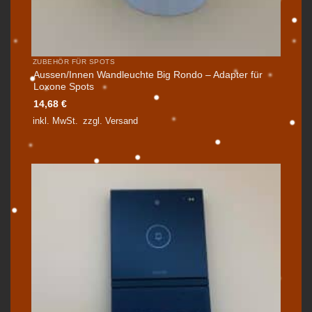
ZUBEHÖR FÜR SPOTS
Aussen/Innen Wandleuchte Big Rondo – Adapter für
Loxone Spots
14,68
€
inkl. MwSt.
zzgl.
Versand