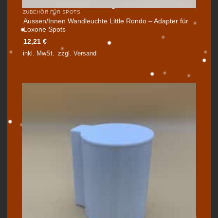
ZUBEHÖR FÜR SPOTS
Aussen/Innen Wandleuchte Little Rondo – Adapter für
Loxone Spots
12,21
€
inkl. MwSt.
zzgl.
Versand