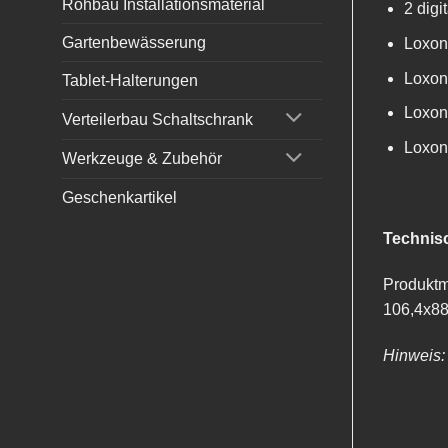
Rohbau Installationsmaterial
2 digi
Gartenbewässerung
Loxone
Loxone
Tablet-Halterungen
Loxon
Verteilerbau Schaltschrank
Loxone
Werkzeuge & Zubehör
Geschenkartikel
Technisc
Produkt
106,4x88
Hinweis: 