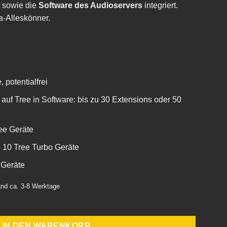
t sowie die
Software
des Audioservers
integriert.
a-Alleskönner.
 potentialfrei
auf Tree in Software: bis zu 30 Extensions oder 50
ree Geräte
u 10 Tree Turbo Geräte
r Geräte
land ca. 3-8 Werktage
Antennenanschluss Menge
IN DEN WARENKORB