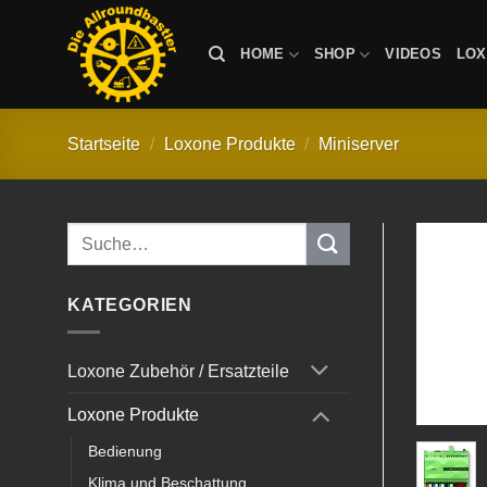
Zum
Inhalt
HOME
SHOP
VIDEOS
LO
springen
Startseite
/
Loxone Produkte
/
Miniserver
Suche
nach:
KATEGORIEN
Loxone Zubehör / Ersatzteile
Loxone Produkte
Bedienung
Klima und Beschattung