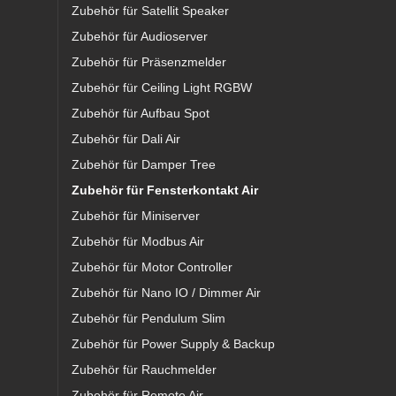
Zubehör für Satellit Speaker
Zubehör für Audioserver
Zubehör für Präsenzmelder
Zubehör für Ceiling Light RGBW
Zubehör für Aufbau Spot
Zubehör für Dali Air
Zubehör für Damper Tree
Zubehör für Fensterkontakt Air
Zubehör für Miniserver
Zubehör für Modbus Air
Zubehör für Motor Controller
Zubehör für Nano IO / Dimmer Air
Zubehör für Pendulum Slim
Zubehör für Power Supply & Backup
Zubehör für Rauchmelder
Zubehör für Remote Air