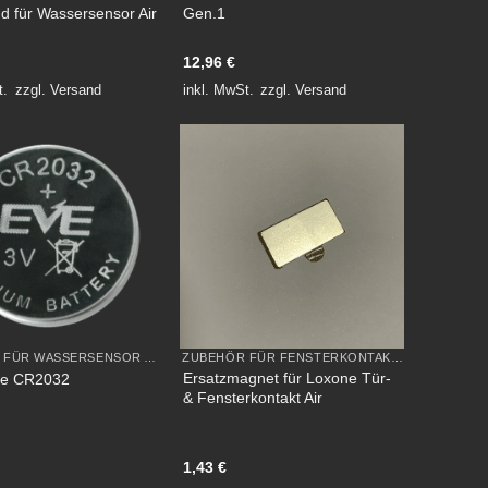
d für Wassersensor Air
Gen.1
12,96
€
t.
zzgl.
Versand
inkl. MwSt.
zzgl.
Versand
ZUBEHÖR FÜR WASSERSENSOR AIR
ZUBEHÖR FÜR FENSTERKONTAKT AIR
Ersatzmagnet für Loxone Tür-
le CR2032
& Fensterkontakt Air
1,43
€