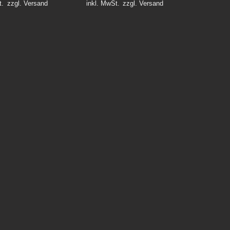
t.
zzgl.
Versand
inkl. MwSt.
zzgl.
Versand