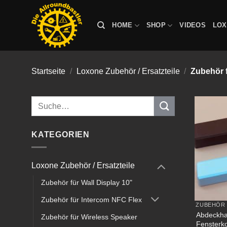
Zum
Inhalt
HOME
SHOP
VIDEOS
LO
springen
Startseite
/
Loxone Zubehör / Ersatzteile
/
Zubehör f
Suche
nach:
KATEGORIEN
Loxone Zubehör / Ersatzteile
Zubehör für Wall Display 10"
Zubehör für Intercom NFC Flex
Abdeckha
Zubehör für Wireless Speaker
Fensterko