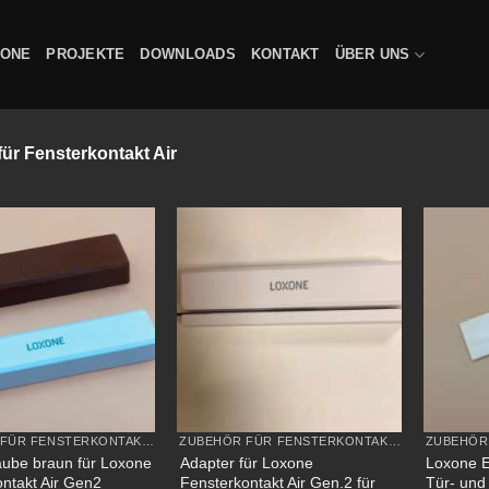
XONE
PROJEKTE
DOWNLOADS
KONTAKT
ÜBER UNS
ür Fensterkontakt Air
ZUBEHÖR FÜR FENSTERKONTAKT AIR
ZUBEHÖR FÜR FENSTERKONTAKT AIR
ZUBEHÖR
ube braun für Loxone
Adapter für Loxone
Loxone E
ntakt Air Gen2
Fensterkontakt Air Gen.2 für
Tür- und