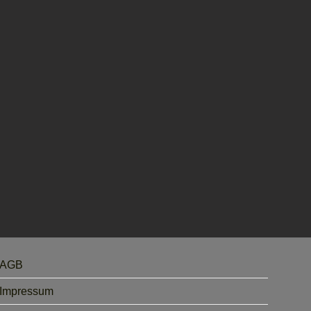
AGB
Impressum