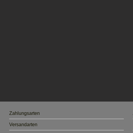
Zahlungsarten
Versandarten