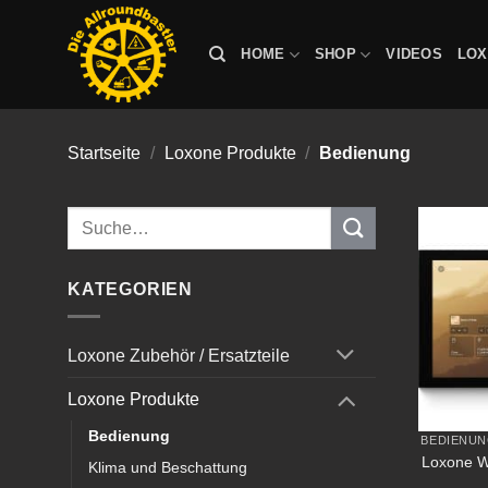
Zum
Inhalt
HOME
SHOP
VIDEOS
LO
springen
Startseite
/
Loxone Produkte
/
Bedienung
Suche
nach:
KATEGORIEN
Loxone Zubehör / Ersatzteile
Loxone Produkte
Bedienung
BEDIENU
Loxone Wa
Klima und Beschattung