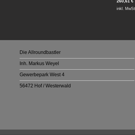
260,61
€
inkl. MwSt
Die Allroundbastler
Inh. Markus Weyel
Gewerbepark West 4
56472 Hof / Westerwald