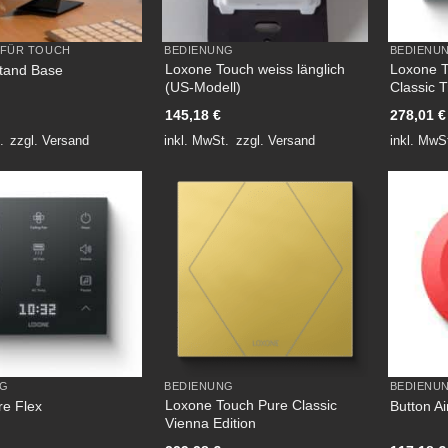
 FÜR TOUCH
BEDIENUNG
BEDIENU
Loxone Touch weiss länglich
Loxone 
tand Base
(US-Modell)
Classic 
145,18
€
278,01
€
.
zzgl.
Versand
inkl. MwSt.
zzgl.
Versand
inkl. MwS
NG
BEDIENUNG
BEDIENU
Loxone Touch Pure Classic
re Flex
Button Ai
Vienna Edition