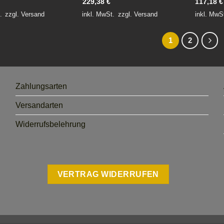
229,38
€
117,18
€
.
zzgl.
Versand
inkl. MwSt.
zzgl.
Versand
inkl. MwS
1
2
Zahlungsarten
Versandarten
Widerrufsbelehrung
VERTRAG WIDERRUFEN