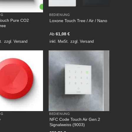
NG
BEDIENUNG
Touch Pure CO2
Loxone Touch Tree / Air / Nano
Tree
Ab
61,08
€
t.
zzgl.
Versand
inkl. MwSt.
zzgl.
Versand
NG
BEDIENUNG
NFC Code Touch Air Gen.2
r
Signalweiss (9003)