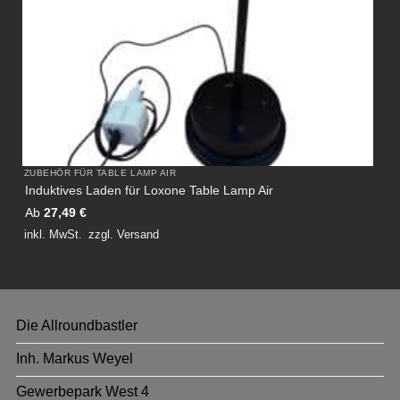
ZUBEHÖR FÜR TABLE LAMP AIR
Induktives Laden für Loxone Table Lamp Air
Ab
27,49
€
inkl. MwSt.
zzgl.
Versand
Die Allroundbastler
Inh. Markus Weyel
Gewerbepark West 4