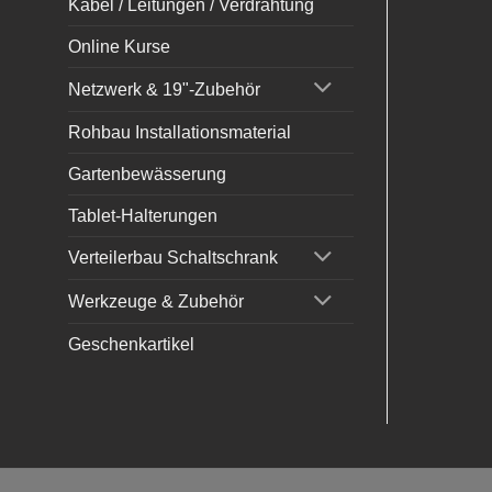
Kabel / Leitungen / Verdrahtung
Online Kurse
Netzwerk & 19"-Zubehör
Rohbau Installationsmaterial
Gartenbewässerung
Tablet-Halterungen
Verteilerbau Schaltschrank
Werkzeuge & Zubehör
Geschenkartikel