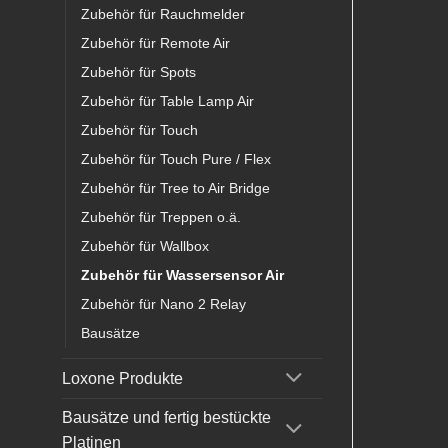
Zubehör für Rauchmelder
Zubehör für Remote Air
Zubehör für Spots
Zubehör für Table Lamp Air
Zubehör für Touch
Zubehör für Touch Pure / Flex
Zubehör für Tree to Air Bridge
Zubehör für Treppen o.ä.
Zubehör für Wallbox
Zubehör für Wassersensor Air
Zubehör für Nano 2 Relay
Bausätze
Loxone Produkte
Bausätze und fertig bestückte
Platinen