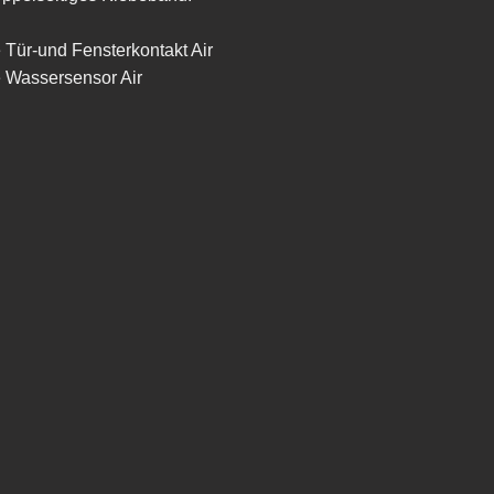
 Tür-und Fensterkontakt Air
 Wassersensor Air