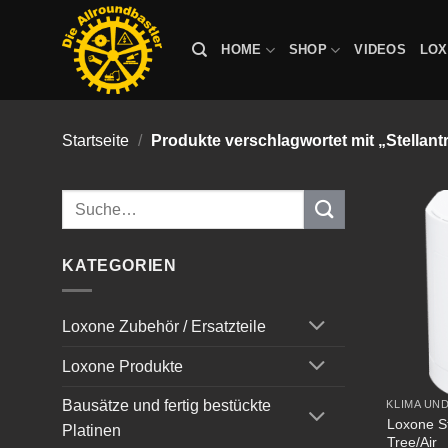
Zum
Inhalt
HOME
SHOP
VIDEOS
LO
springen
Startseite
/
Produkte verschlagwortet mit „Stellant
Suche
nach:
KATEGORIEN
Loxone Zubehör / Ersatzteile
Loxone Produkte
Bausätze und fertig bestückte
KLIMA UN
Loxone St
Platinen
Tree/Air