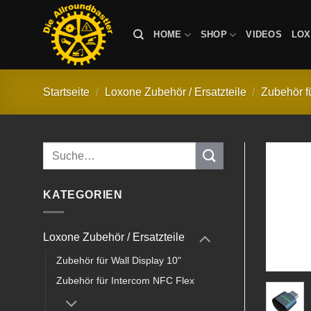
Zum
Inhalt
HOME
SHOP
VIDEOS
LO
springen
Startseite
/
Loxone Zubehör / Ersatzteile
/
Zubehör f
Suche
nach:
KATEGORIEN
Loxone Zubehör / Ersatzteile
Zubehör für Wall Display 10"
Zubehör für Intercom NFC Flex