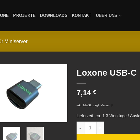
XONE
PROJEKTE
DOWNLOADS
KONTAKT
ÜBER UNS
ür Miniserver
Loxone USB-C 
7,14
€
inkl. MwSt.
zzgl.
Versand
Lieferzeit: ca. 1-3 Werktage / Aus
Loxone USB-C Micro-SD-Kart