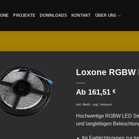
XONE
PROJEKTE
DOWNLOADS
KONTAKT
ÜBER UNS
Loxone RGBW L
Ab
161,51
€
inkl. MwSt.
zzgl.
Versand
Hochwertige RGBW LED Streif
und langlebigen Beleuchtung
für Farblichtszenen zur I