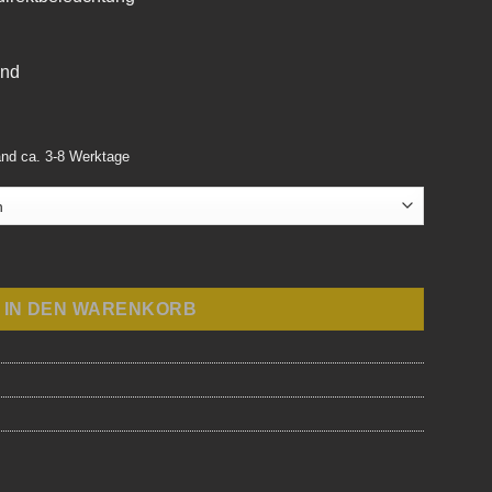
and
land ca. 3-8 Werktage
5m Menge
IN DEN WARENKORB