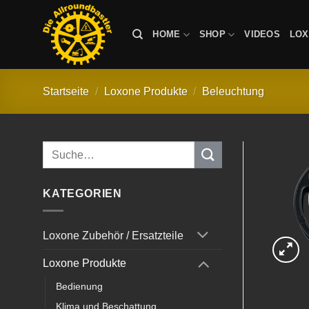
Zum
Inhalt
HOME
SHOP
VIDEOS
LO
springen
Startseite
/
Loxone Produkte
/
Beleuchtung
Suche
nach:
KATEGORIEN
Loxone Zubehör / Ersatzteile
Loxone Produkte
Bedienung
Klima und Beschattung