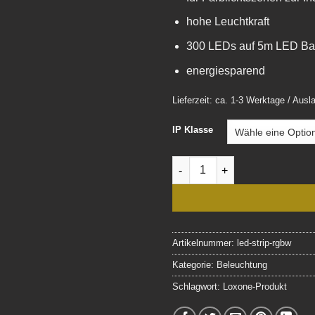
hohe Leuchtkraft
300 LEDs auf 5m LED B
energiesparend
Lieferzeit: ca. 1-3 Werktage / Aus
IP Klasse
Loxone RGBW LED Streifen 
Artikelnummer:
led-strip-rgbw
Kategorie:
Beleuchtung
Schlagwort:
Loxone-Produkt