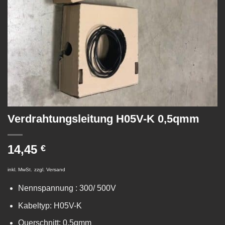
Verdrahtungsleitung H05V-K 0,5qmm
14,45
€
inkl. MwSt.
zzgl.
Versand
Nennspannung : 300/ 500V
Kabeltyp: H05V-K
Querschnitt: 0,5qmm