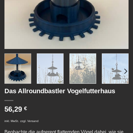
Das Allroundbastler Vogelfutterhaus
56,29
€
inkl. MwSt.
zzgl.
Versand
Beobachte die aufgeregt flatternden Vögel dabei, wie sie