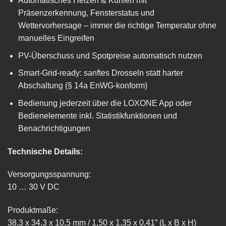
Automatisches Heizen & Kühlen mit
Präsenzerkennung, Fensterstatus und
Wettervorhersage – immer die richtige Temperatur ohne
manuelles Eingreifen
PV-Überschuss und Spotpreise automatisch nutzen
Smart-Grid-ready: sanftes Drosseln statt harter
Abschaltung (§ 14a EnWG-konform)
Bedienung jederzeit über die LOXONE App oder
Bedienelemente inkl. Statistikfunktionen und
Benachrichtigungen
Technische Details:
Versorgungsspannung:
10 … 30 V DC
Produktmaße:
38,3 x 34,3 x 10,5 mm / 1,50 x 1,35 x 0,41” (L x B x H)