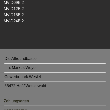
MV-D09BI2
MV-D12BI2
MV-D18BI2
MV-D24BI2
Die Allroundbastler
Inh. Markus Weyel
Gewerbepark West 4
56472 Hof / Westerwald
Zahlungsarten