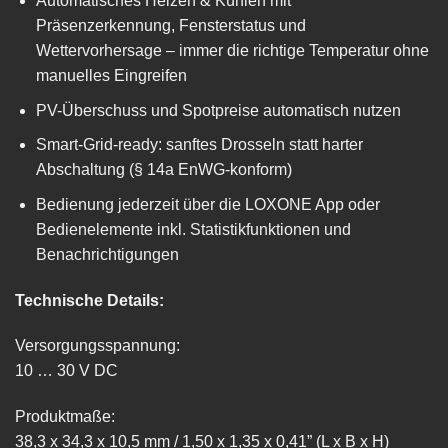
Automatisches Heizen & Kühlen mit
Präsenzerkennung, Fensterstatus und
Wettervorhersage – immer die richtige Temperatur ohne
manuelles Eingreifen
PV-Überschuss und Spotpreise automatisch nutzen
Smart-Grid-ready: sanftes Drosseln statt harter
Abschaltung (§ 14a EnWG-konform)
Bedienung jederzeit über die LOXONE App oder
Bedienelemente inkl. Statistikfunktionen und
Benachrichtigungen
Technische Details:
Versorgungsspannung:
10 … 30 V DC
Produktmaße:
38,3 x 34,3 x 10,5 mm / 1,50 x 1,35 x 0,41” (L x B x H)