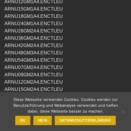
ARNU12GM1A4.ENCTLEU
ARNU15GM1A4.ENCTLEU
ARNU18GM1A4.ENCTLEU
ARNU24GM1A4.ENCTLEU
ARNU28GM2A4.ENCTLEU
ARNU36GM2A4.ENCTLEU
ARNU42GM2A4.ENCTLEU
ARNU48GM3A4.ENCTLEU
ARNU54GM3A4.ENCTLEU
ARNU07GM2A4.ENCTLEU
ARNU09GM2A4.ENCTLEU
ARNU12GM2A4.ENCTLEU
ARNU15GM2A4.ENCTLEU
ARNU18GM3A4.ENCTLEU
Diese Webseite verwendet Cookies. Cookies werden zur
ARNU24GM3A4.ENCTLEU
Benutzerführung und Webanalyse verwendet und helfen
dabei, diese Webseite besser zu machen.
ARNU28GM3A4.ENCTLEU
ARNU76GB8A4.ENCSLEU
OK
NEIN
DATENSCHUTZERKLÄRUNG
ARNU96GB8A4.ENCSLEU